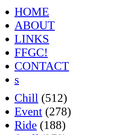
HOME
ABOUT
LINKS
FFGC!
CONTACT
s
Chill
(512)
Event
(278)
Ride
(188)