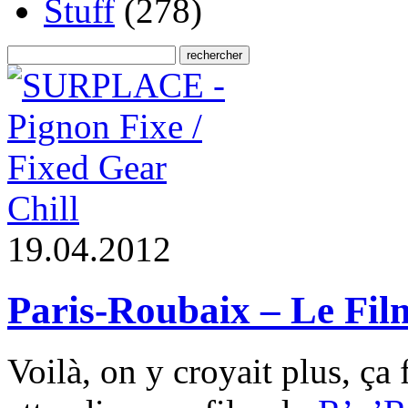
Stuff
(278)
Chill
1
9
.
0
4
.
2
0
1
2
Paris-Roubaix – Le Fil
Voilà, on y croyait plus, ça