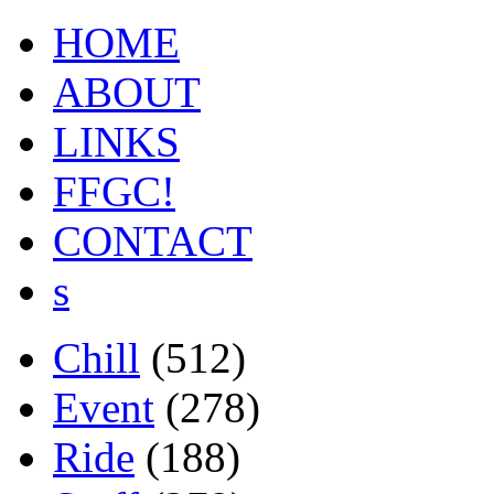
HOME
ABOUT
LINKS
FFGC!
CONTACT
s
Chill
(512)
Event
(278)
Ride
(188)