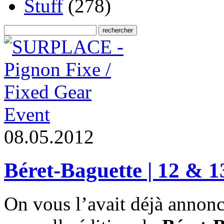
Stuff
(278)
Event
0
8
.
0
5
.
2
0
1
2
Béret-Baguette | 12 & 1
On vous l’avait déjà annon