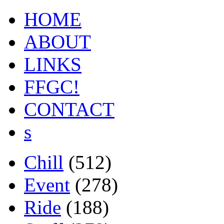
HOME
ABOUT
LINKS
FFGC!
CONTACT
s
Chill
(512)
Event
(278)
Ride
(188)