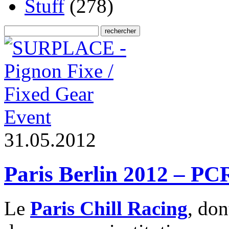
Stuff
(278)
Event
3
1
.
0
5
.
2
0
1
2
Paris Berlin 2012 – PC
Le
Paris Chill Racing
, don