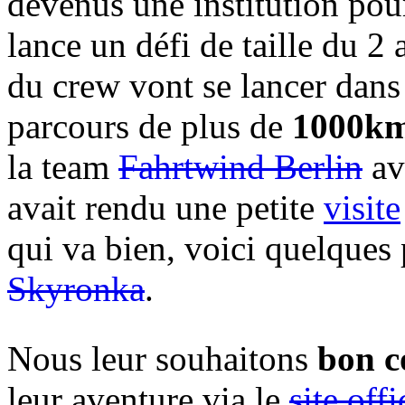
devenus une institution pou
lance un défi de taille du 2 a
du crew vont se lancer dan
parcours de plus de
1000km
la team
Fahrtwind Berlin
ava
avait rendu une petite
visite
qui va bien, voici quelques
Skyronka
.
Nous leur souhaitons
bon c
leur aventure via le
site offi