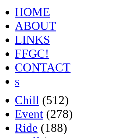
HOME
ABOUT
LINKS
FFGC!
CONTACT
s
Chill
(512)
Event
(278)
Ride
(188)