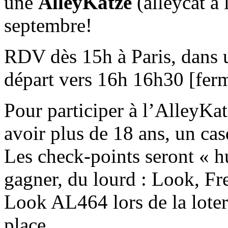
une
AlleyKatze
(alleycat à 
septembre!
RDV dès 15h à Paris, dans u
départ vers 16h 16h30 [fer
Pour participer à l’AlleyKatz
avoir plus de 18 ans, un cas
Les check-points seront « h
gagner, du lourd : Look, Fr
Look AL464 lors de la loteri
place.