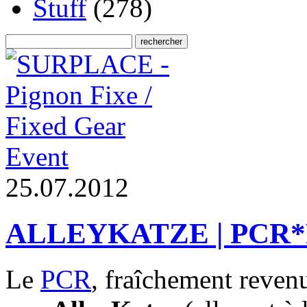
Stuff
(278)
Event
2
5
.
0
7
.
2
0
1
2
ALLEYKATZE | PCR*PB
Le
PCR
, fraîchement revenu