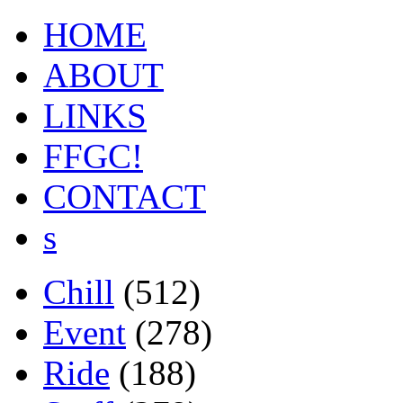
HOME
ABOUT
LINKS
FFGC!
CONTACT
s
Chill
(512)
Event
(278)
Ride
(188)