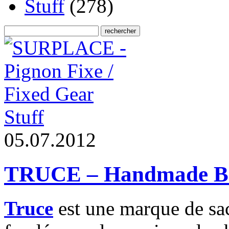
Stuff
(278)
Stuff
0
5
.
0
7
.
2
0
1
2
TRUCE – Handmade B
Truce
est une marque de sac