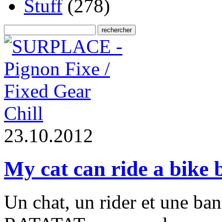
Stuff
(278)
Chill
2
3
.
1
0
.
2
0
1
2
My cat can ride a bike 
Un chat, un rider et une ba