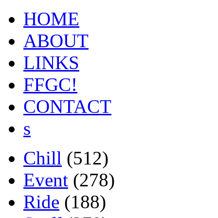
HOME
ABOUT
LINKS
FFGC!
CONTACT
s
Chill
(512)
Event
(278)
Ride
(188)