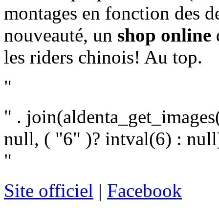
montages en fonction des d
nouveauté, un
shop online
les riders chinois! Au top.
"
" . join(aldenta_get_images(
null, ( "6" )? intval(6) : null)
"
Site officiel
|
Facebook