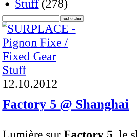
Stuff
(278)
Stuff
1
2
.
1
0
.
2
0
1
2
Factory 5 @ Shanghai
Lumière sur
Factory 5
, le 