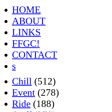
HOME
ABOUT
LINKS
FFGC!
CONTACT
s
Chill
(512)
Event
(278)
Ride
(188)