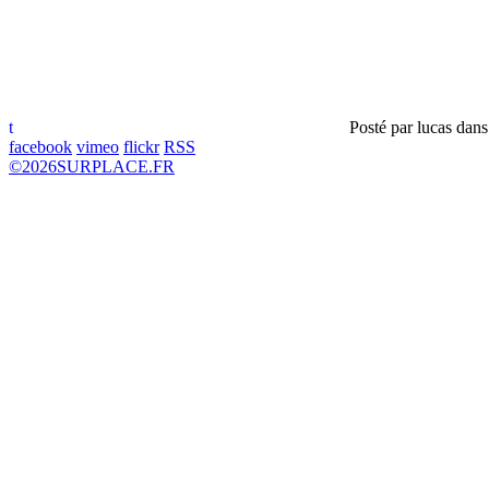
t
Posté par
lucas
dan
facebook
vimeo
flickr
RSS
©
2026
SURPLACE.FR