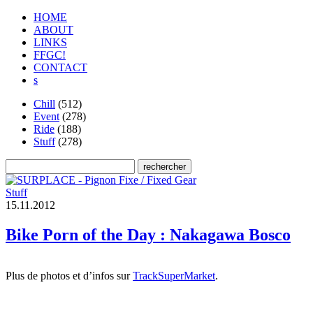
HOME
ABOUT
LINKS
FFGC!
CONTACT
s
Chill
(512)
Event
(278)
Ride
(188)
Stuff
(278)
Stuff
1
5
.
1
1
.
2
0
1
2
Bike Porn of the Day : Nakagawa Bosco
Plus de photos et d’infos sur
TrackSuperMarket
.