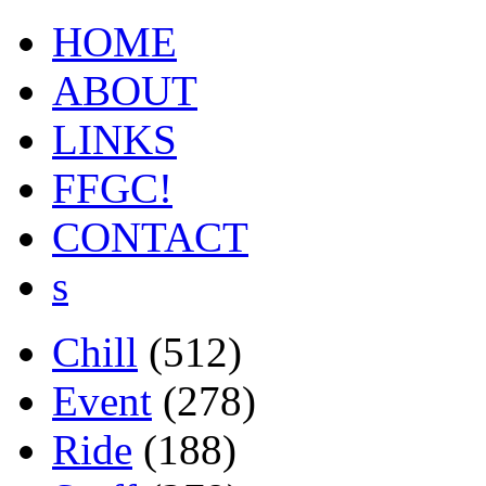
HOME
ABOUT
LINKS
FFGC!
CONTACT
s
Chill
(512)
Event
(278)
Ride
(188)