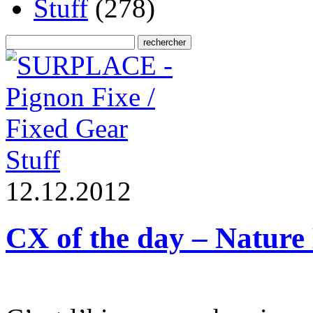
Stuff
(278)
Stuff
1
2
.
1
2
.
2
0
1
2
CX of the day – Nature