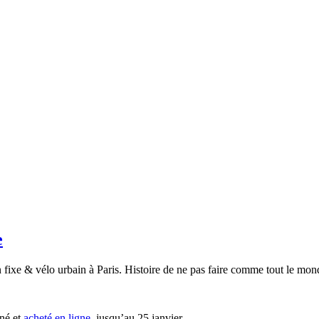
e
 fixe & vélo urbain à Paris. Histoire de ne pas faire comme tout le mon
nné et
acheté en ligne
, jusqu’au 25 janvier.