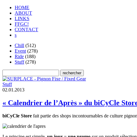
HOME
ABOUT
LINKS
FFGC!
CONTACT
s
Chill
(512)
Event
(278)
Ride
(188)
Stuff
(278)
Stuff
0
2
.
0
1
.
2
0
1
3
« Calendrier de l’Après » du biCyCle Stor
biCyCle Store
fait partie des shops incontournables de culture pignon
Le principe est simple,
un jour = une promo
sur un produit sélectio