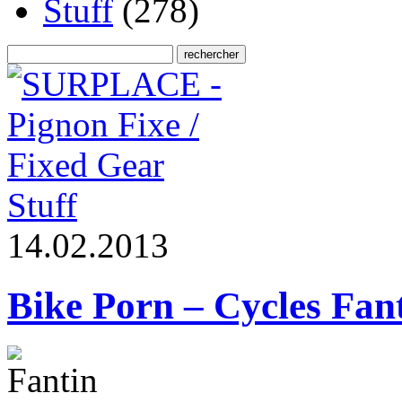
Stuff
(278)
Stuff
1
4
.
0
2
.
2
0
1
3
Bike Porn – Cycles Fan