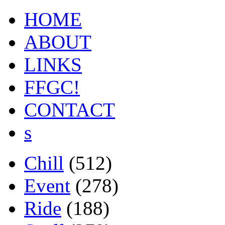
HOME
ABOUT
LINKS
FFGC!
CONTACT
s
Chill
(512)
Event
(278)
Ride
(188)