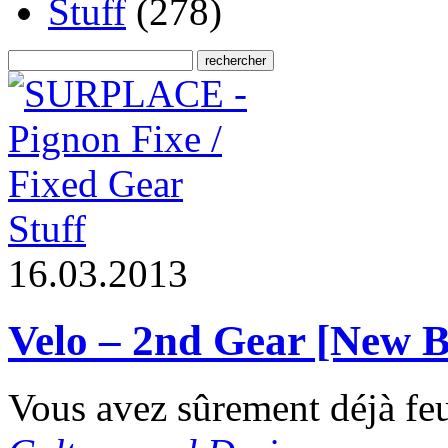
Stuff
(278)
Stuff
1
6
.
0
3
.
2
0
1
3
Velo – 2nd Gear [New 
Vous avez sûrement déjà feui