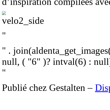
d’inspiration compilées ave
"
" . join(aldenta_get_images(
null, ( "6" )? intval(6) : null)
"
Publié chez Gestalten –
Dis