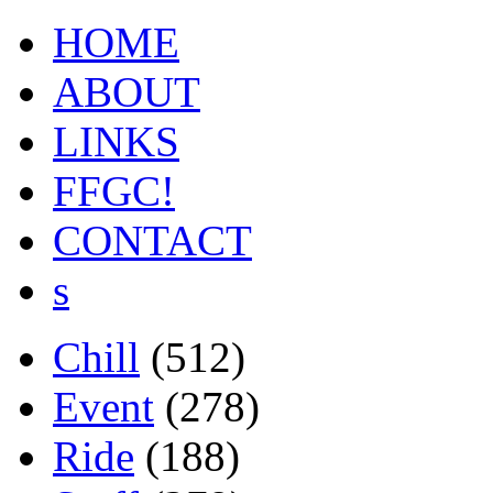
HOME
ABOUT
LINKS
FFGC!
CONTACT
s
Chill
(512)
Event
(278)
Ride
(188)