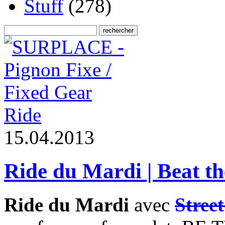
Stuff
(278)
Ride
1
5
.
0
4
.
2
0
1
3
Ride du Mardi | Beat t
Ride du Mardi
avec
Street