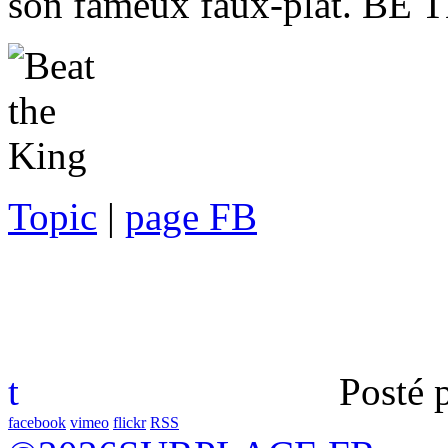
son fameux faux-plat. BE
Topic
|
page FB
t
Posté 
facebook
vimeo
flickr
RSS