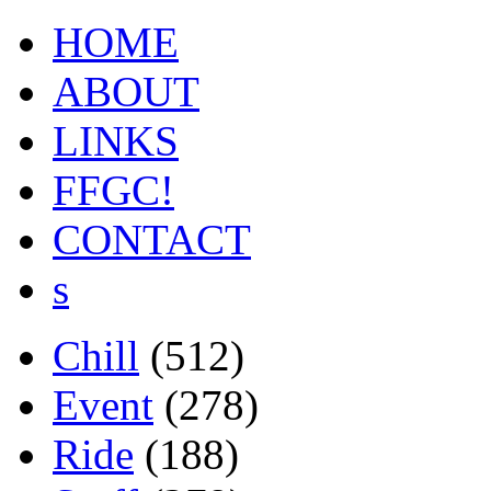
HOME
ABOUT
LINKS
FFGC!
CONTACT
s
Chill
(512)
Event
(278)
Ride
(188)