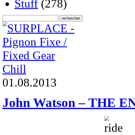
Stuff
(278)
Chill
0
1
.
0
8
.
2
0
1
3
John Watson – THE E