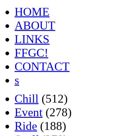
HOME
ABOUT
LINKS
FFGC!
CONTACT
s
Chill
(512)
Event
(278)
Ride
(188)