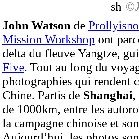
©J
John Watson
de
Prollyisn
Mission Workshop
ont parc
delta du fleuve Yangtze, gu
Five
. Tout au long du voyag
photographies qui rendent c
Chine. Partis de
Shanghai
,
de 1000km, entre les autorou
la campagne chinoise et son
Aujourd’hui, les photos sont