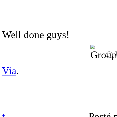
Well done guys!
©J
Via
.
t
Posté 