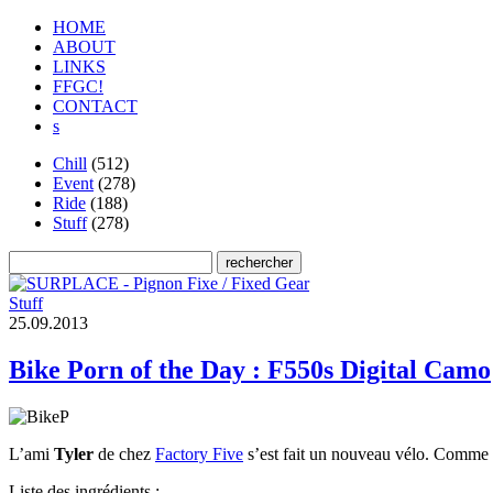
HOME
ABOUT
LINKS
FFGC!
CONTACT
s
Chill
(512)
Event
(278)
Ride
(188)
Stuff
(278)
Stuff
2
5
.
0
9
.
2
0
1
3
Bike Porn of the Day : F550s Digital Camo
L’ami
Tyler
de chez
Factory Five
s’est fait un nouveau vélo. Comme d
Liste des ingrédients :