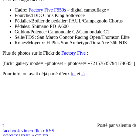
Cadre:
Factory Five F550s
« digital camouflage »
Fourche/JDD: Chris King Sottovoce
Pédalier/Boîtier de pédalier: PAUL/Campagnolo Chorus
Pédales: Shimano PD-A600
Guidon/Potence: Cannondale C2/Cannondale C1
Selle/TDS: San Marco Concor Racing Open/Thomson Elite
Roues/Moyeux: H Plus Son Archetype/Dura Ace 36h NJS
Plus de photos sur le Flickr de
Factory Five
:
[flickr-gallery mode= »photoset » photoset= »72157635794174635″]
Pour info, on avait déjà parlé d’eux
ici
et
là
.
t
Posté par
valentin
d
facebook
vimeo
flickr
RSS