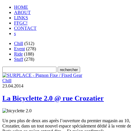
HOME
ABOUT
LINKS
FFGC!
CONTACT
s
Chill
(512)
Event
(278)
Ride
(188)
Stuff
(278)
Chill
2
3
.
0
4
.
2
0
1
4
La Bicyclette 2.0 @ rue Crozatier
Un peu plus de deux ans après l’ouverture du premier magasin au 10, 
Crozatier, dans un tout nouvel espace spécialement dédié à la vente de