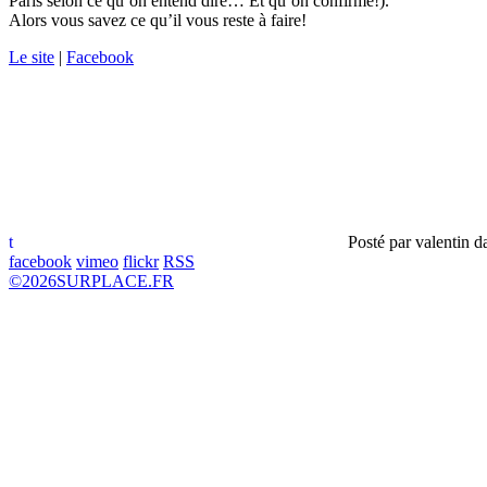
Paris selon ce qu’on entend dire… Et qu’on confirme!).
Alors vous savez ce qu’il vous reste à faire!
Le site
|
Facebook
t
Posté par
valentin
d
facebook
vimeo
flickr
RSS
©
2026
SURPLACE.FR