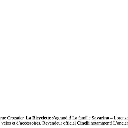
rue Crozatier,
La Bicyclette
s’agrandit! La famille
Savarino
– Lorenzo,
 vélos et d’accessoires. Revendeur officiel
Cinelli
notamment! L’ancien m