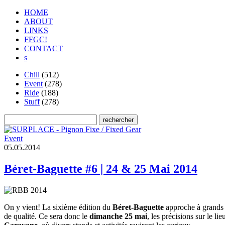
HOME
ABOUT
LINKS
FFGC!
CONTACT
s
Chill
(512)
Event
(278)
Ride
(188)
Stuff
(278)
Event
0
5
.
0
5
.
2
0
1
4
Béret-Baguette #6 | 24 & 25 Mai 2014
On y vient! La sixième édition du
Béret-Baguette
approche à grands c
de qualité. Ce sera donc le
dimanche 25 mai
, les précisions sur le 