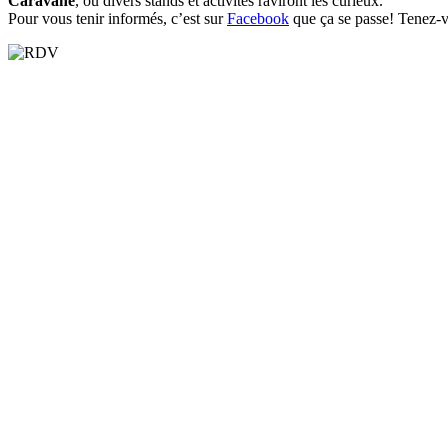
Caravane
, où divers stands et activités raviront les curieux.
Pour vous tenir informés, c’est sur
Facebook
que ça se passe! Tenez-vo