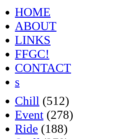
HOME
ABOUT
LINKS
FFGC!
CONTACT
s
Chill
(512)
Event
(278)
Ride
(188)