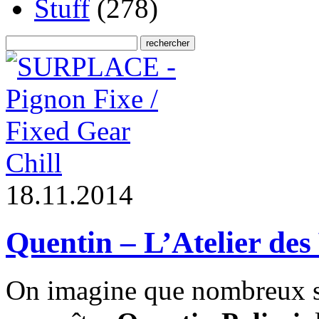
Stuff
(278)
Chill
1
8
.
1
1
.
2
0
1
4
Quentin – L’Atelier des
On imagine que nombreux s