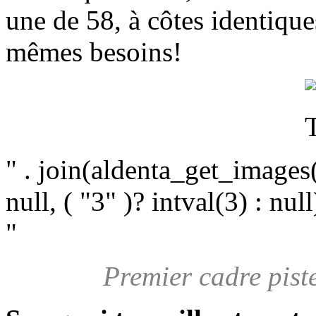
une de 58, à côtes identique
mêmes besoins!
" . join(aldenta_get_images(
null, ( "3" )? intval(3) : null)
"
Premier cadre piste