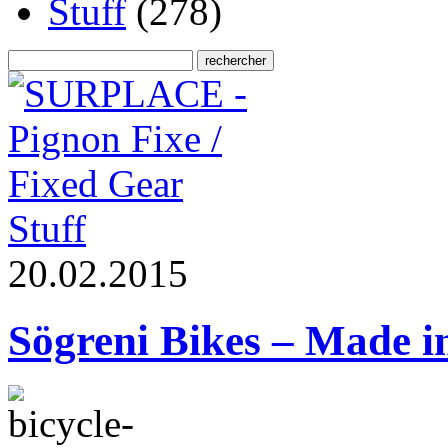
Stuff
(278)
Stuff
2
0
.
0
2
.
2
0
1
5
Sögreni Bikes – Made 