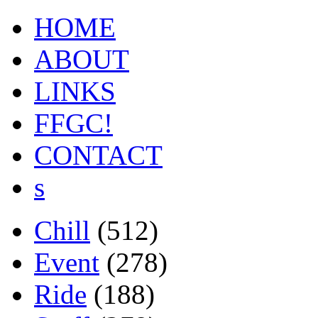
HOME
ABOUT
LINKS
FFGC!
CONTACT
s
Chill
(512)
Event
(278)
Ride
(188)