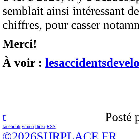
semblait ainsi intéressant d
chiffres, pour casser notamm
Merci!
À voir :
lesaccidentsdevelo
t
Posté 
facebook
vimeo
flickr
RSS
©
2026
SURPLACE.FR