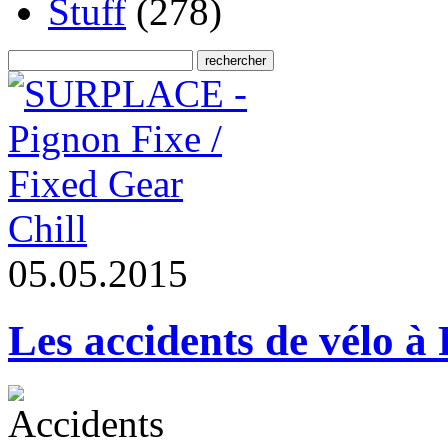
Stuff
(278)
Chill
0
5
.
0
5
.
2
0
1
5
Les accidents de vélo à 