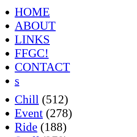
HOME
ABOUT
LINKS
FFGC!
CONTACT
s
Chill
(512)
Event
(278)
Ride
(188)