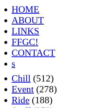
HOME
ABOUT
LINKS
FFGC!
CONTACT
s
Chill
(512)
Event
(278)
Ride
(188)