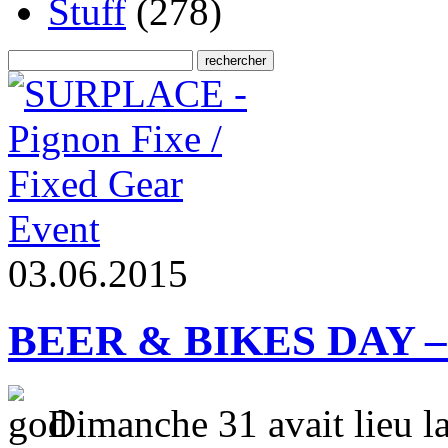
Stuff
(278)
Event
0
3
.
0
6
.
2
0
1
5
BEER & BIKES DAY – Al
Dimanche 31 avait lieu l