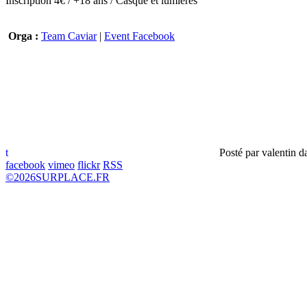
Inscription 4€ / +18 ans / Casque et lumières
Orga :
Team Caviar
|
Event Facebook
t
Posté par
valentin
d
facebook
vimeo
flickr
RSS
©
2026
SURPLACE.FR