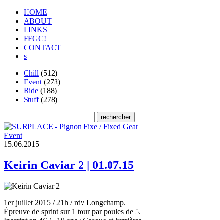
HOME
ABOUT
LINKS
FFGC!
CONTACT
s
Chill
(512)
Event
(278)
Ride
(188)
Stuff
(278)
Event
1
5
.
0
6
.
2
0
1
5
Keirin Caviar 2 | 01.07.15
1er juillet 2015 / 21h / rdv Longchamp.
Épreuve de sprint sur 1 tour par poules de 5.