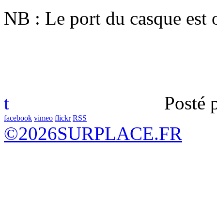
NB : Le port du casque est o
t
Posté 
facebook
vimeo
flickr
RSS
©
2026
SURPLACE.FR