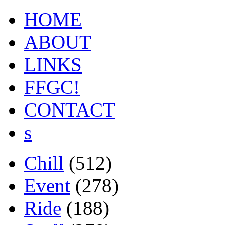
HOME
ABOUT
LINKS
FFGC!
CONTACT
s
Chill
(512)
Event
(278)
Ride
(188)