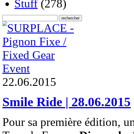
Stuff
(278)
Event
2
2
.
0
6
.
2
0
1
5
Smile Ride | 28.06.2015
Pour sa première édition, u