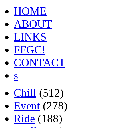
HOME
ABOUT
LINKS
FFGC!
CONTACT
s
Chill
(512)
Event
(278)
Ride
(188)