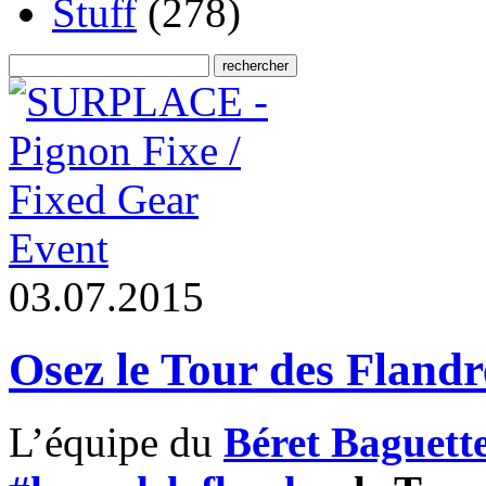
Stuff
(278)
Event
0
3
.
0
7
.
2
0
1
5
Osez le Tour des Flandr
L’équipe du
Béret Baguett