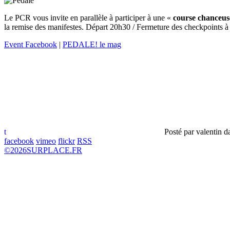
Le PCR vous invite en parallèle à participer à une «
course chanceus
la remise des manifestes. Départ 20h30 / Fermeture des checkpoi
Event Facebook
|
PEDALE! le mag
t
Posté par
valentin
d
facebook
vimeo
flickr
RSS
©
2026
SURPLACE.FR