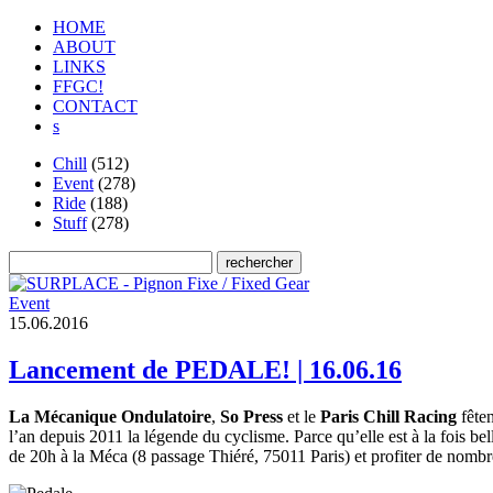
HOME
ABOUT
LINKS
FFGC!
CONTACT
s
Chill
(512)
Event
(278)
Ride
(188)
Stuff
(278)
Event
1
5
.
0
6
.
2
0
1
6
Lancement de PEDALE! | 16.06.16
La Mécanique Ondulatoire
,
So Press
et le
Paris Chill Racing
fêten
l’an depuis 2011 la légende du cyclisme. Parce qu’elle est à la fois be
de 20h à la Méca (8 passage Thiéré, 75011 Paris) et profiter de nombr