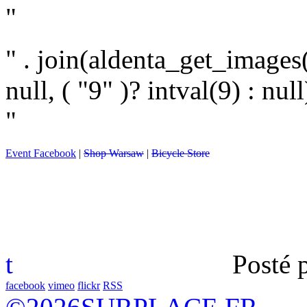
"
" . join(aldenta_get_images(
null, ( "9" )? intval(9) : null)
"
Event Facebook
|
Shop Warsaw
|
Bicycle Store
t
Posté 
facebook
vimeo
flickr
RSS