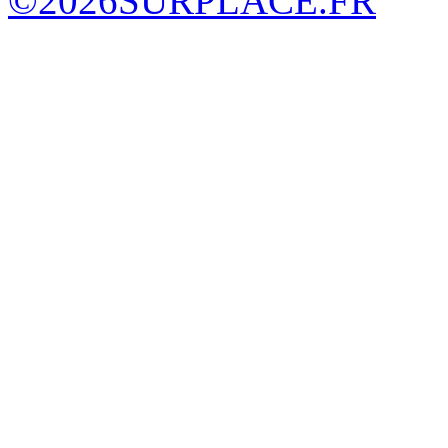
©
2026
SURPLACE.FR