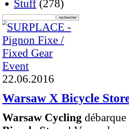
Stuff
(278)
Event
2
2
.
0
6
.
2
0
1
6
Warsaw X Bicycle Store 
Warsaw Cycling
débarque e