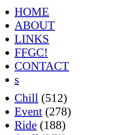
HOME
ABOUT
LINKS
FFGC!
CONTACT
s
Chill
(512)
Event
(278)
Ride
(188)