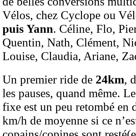
de belles conversions multic
Vélos, chez Cyclope ou V
puis Yann
. Céline, Flo, Pi
Quentin, Nath, Clément, Ni
Louise, Claudia, Ariane, Z
Un premier ride de
24km
, 
les pauses, quand même. Le
fixe est un peu retombé en d
km/h de moyenne si ce n’est
copains/copines sont resté(e)