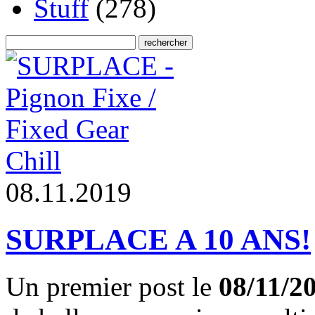
Stuff
(278)
Chill
0
8
.
1
1
.
2
0
1
9
SURPLACE A 10 ANS!
Un premier post le
08/11/2