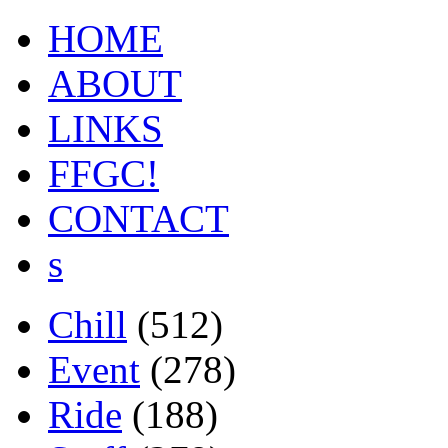
HOME
ABOUT
LINKS
FFGC!
CONTACT
s
Chill
(512)
Event
(278)
Ride
(188)