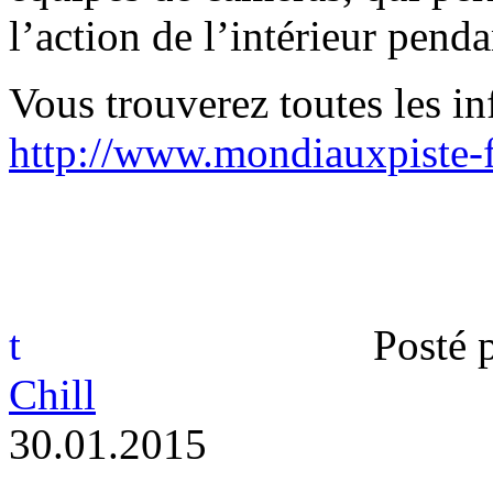
l’action de l’intérieur pend
Vous trouverez toutes les inf
http://www.mondiauxpiste-
t
Posté 
Chill
3
0
.
0
1
.
2
0
1
5