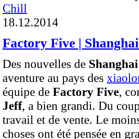
Chill
1
8
.
1
2
.
2
0
1
4
Factory Five | Shanghai
Des nouvelles de
Shanghai
aventure au pays des
xiaol
équipe de
Factory Five
, c
Jeff
, a bien grandi. Du coup
travail et de vente. Le moins
choses ont été pensée en gr