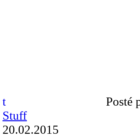
t
Posté 
Stuff
2
0
.
0
2
.
2
0
1
5