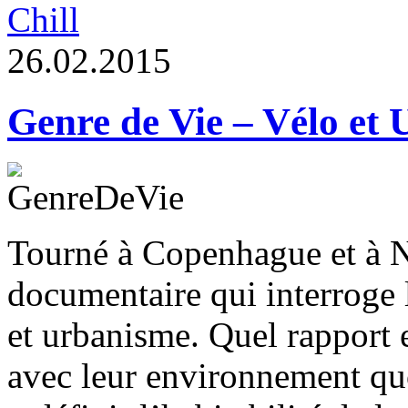
Chill
2
6
.
0
2
.
2
0
1
5
Genre de Vie – Vélo et
Tourné à Copenhague et à
documentaire qui interroge l
et urbanisme. Quel rapport e
avec leur environnement quo