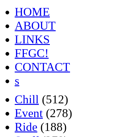
HOME
ABOUT
LINKS
FFGC!
CONTACT
s
Chill
(512)
Event
(278)
Ride
(188)