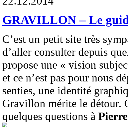
2
2
.
1
2
.
2
0
1
4
GRAVILLON – Le guidon
C’est un petit site très symp
d’aller consulter depuis qu
propose une « vision subjec
et ce n’est pas pour nous dé
senties, une identité graphi
Gravillon mérite le détour.
quelques questions à
Pierre