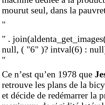
mourut seul, dans la pauvre
"
" . join(aldenta_get_images(
null, ( "6" )? intval(6) : null)
"
Ce n’est qu’en 1978 que
Je
retrouve les plans de la bic
et décide de redémarrer la p