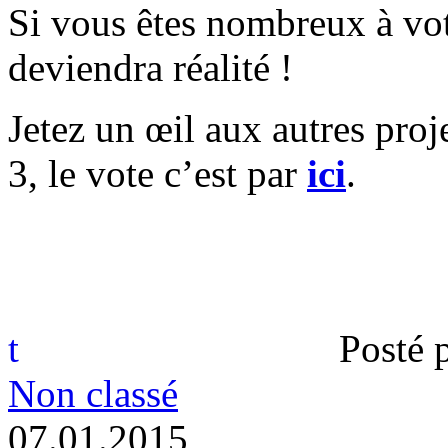
Si vous êtes nombreux à 
deviendra réalité !
Jetez un œil aux autres proje
3, le vote c’est par
ici
.
t
Posté 
Non classé
0
7
.
0
1
.
2
0
1
5