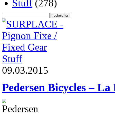
Stuff
(278)
Stuff
0
9
.
0
3
.
2
0
1
5
Pedersen Bicycles – La 